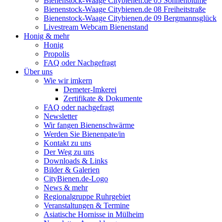
Bienenstock-Waage Citybienen.de 05 Sonnenblume
Bienenstock-Waage Citybienen.de 08 Freiheitstraße
Bienenstock-Waage Citybienen.de 09 Bergmannsglück
Livestream Webcam Bienenstand
Honig & mehr
Honig
Propolis
FAQ oder Nachgefragt
Über uns
Wie wir imkern
Demeter-Imkerei
Zertifikate & Dokumente
FAQ oder nachgefragt
Newsletter
Wir fangen Bienenschwärme
Werden Sie Bienenpate/in
Kontakt zu uns
Der Weg zu uns
Downloads & Links
Bilder & Galerien
CityBienen.de-Logo
News & mehr
Regionalgruppe Ruhrgebiet
Veranstaltungen & Termine
Asiatische Hornisse in Mülheim